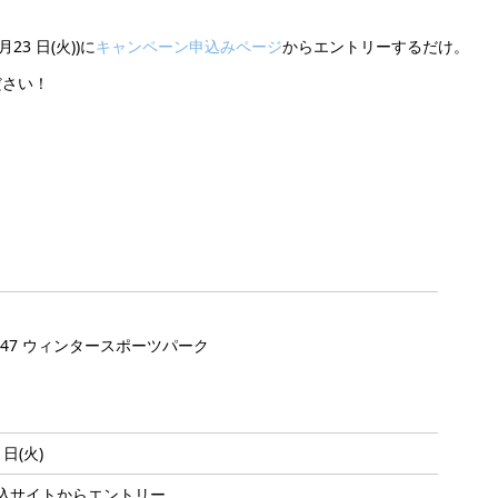
3 日(火))に
キャンペーン申込みページ
からエントリーするだけ。
ださい！
a47 ウィンタースポーツパーク
日(火)
込サイトからエントリー