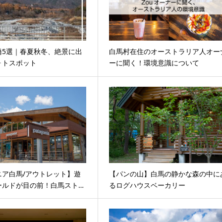
橋5選｜春夏秋冬、絶景に出
白馬村在住のオーストラリア人オー
ォトスポット
ーに聞く！環境意識について
ニア白馬/アウトレット】遊
【パンの山】白馬の静かな森の中に
ールドが目の前！白馬スト…
るログハウスベーカリー