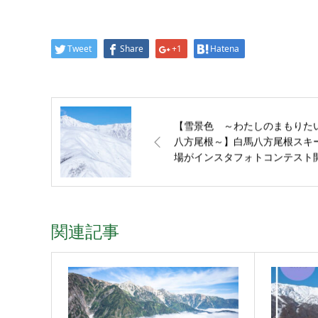
Tweet
Share
+1
Hatena
【雪景色 ～わたしのまもりた
八方尾根～】白馬八方尾根スキ
場がインスタフォトコンテスト
催！
関連記事