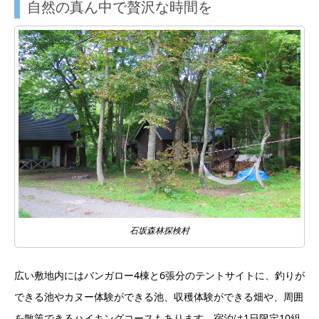
自然の真ん中で贅沢な時間を
石坂森林探検村
広い敷地内にはバンガロー4棟と6張分のテントサイトに、釣りが
できる池やカヌー体験ができる池、収穫体験ができる畑や、周囲
を散策できるハイキングコースもあります。宿泊は1日限定10組