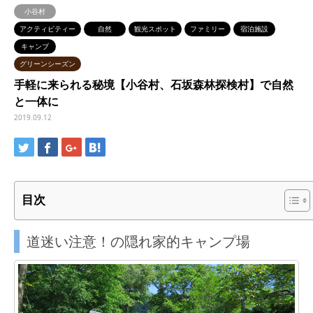
小谷村
アクティビティー
自然
観光スポット
ファミリー
宿泊施設
キャンプ
グリーンシーズン
手軽に来られる秘境【小谷村、石坂森林探検村】で自然
と一体に
2019.09.12
目次
道迷い注意！の隠れ家的キャンプ場