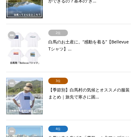
ができるの？基本の“き...
2位
白馬のお土産に。“感動を着る”【Bellevue
Tシャツ】...
3位
【季節別】白馬村の気候とオススメの服装
まとめ｜旅先で寒さに困...
4位