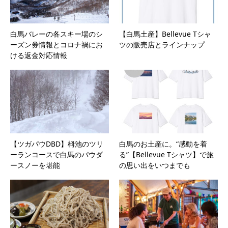
白馬バレーの各スキー場のシ
【白馬土産】Bellevue Tシャ
ーズン券情報とコロナ禍にお
ツの販売店とラインナップ
ける返金対応情報
【ツガパウDBD】栂池のツリ
白馬のお土産に。“感動を着
ーランコースで白馬のパウダ
る”【Bellevue Tシャツ】で旅
ースノーを堪能
の思い出をいつまでも