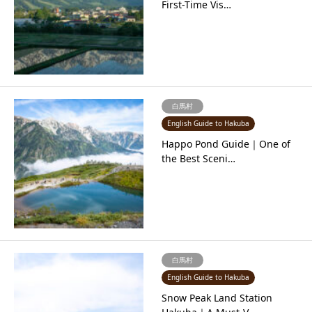
First-Time Vis…
白馬村
English Guide to Hakuba
Happo Pond Guide｜One of
the Best Sceni…
白馬村
English Guide to Hakuba
Snow Peak Land Station