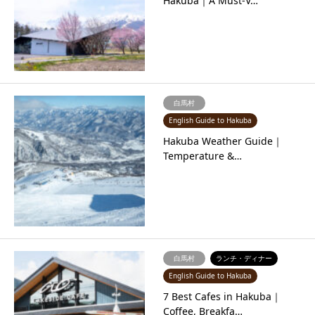
Hakuba｜A Must-V…
白馬村
English Guide to Hakuba
Hakuba Weather Guide｜
Temperature &…
白馬村
ランチ・ディナー
English Guide to Hakuba
7 Best Cafes in Hakuba｜
Coffee, Breakfa…