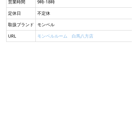
営業時間
9時-18時
定休日
不定休
取扱ブランド
モンベル
URL
モンベルルーム 白馬八方店