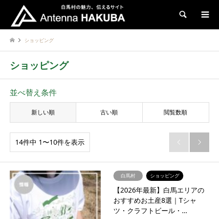
検索
ショッピング
ショッピング
並べ替え条件
新しい順
古い順
閲覧数順
14件中 1〜10件を表示


白馬村
ショッピング
【2026年最新】白馬エリアの
おすすめお土産8選｜Tシャ
ツ・クラフトビール・…