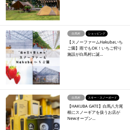
白馬村
ショッピング
【スノーファームHakubaいち
ご園】雨でもOK！いちご狩り
施設が白馬村に誕…
白馬村
スキー・スノーボード
【HAKUBA GATE】白馬八方尾
根にスノーギアを扱うお店が
Newオープン…