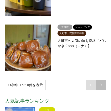
大町市
ショッピング
大町市・安曇野市特集
大町市の人気の味を継承【どら
やき Cona（コナ）】
14件中 1〜10件を表示


人気記事ランキング
1位