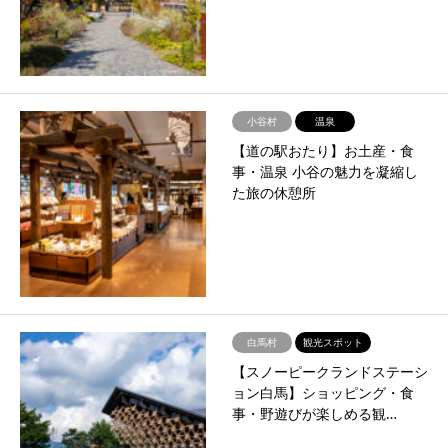
小谷村
温泉
【道の駅おたり】お土産・食
事・温泉 小谷の魅力を凝縮し
た旅の休憩所
白馬村
観光スポット
【スノーピークランドステーシ
ョン白馬】ショッピング・食
事・野遊びが楽しめる観…