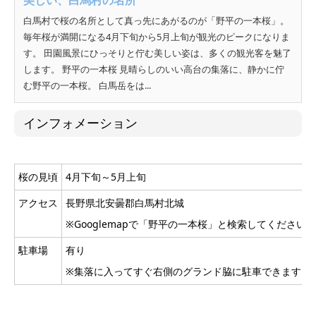
白馬村で桜の名所として真っ先にあがるのが「野平の一本桜」。
毎年桜が満開になる4月下旬から5月上旬が観光のピークになりま
す。 田園風景にひっそりと佇む美しい姿は、多くの観光客を魅了
します。 野平の一本桜 見晴らしのいい高台の集落に、静かに佇
む野平の一本桜。 白馬岳をは...
インフォメーション
桜の見頃
4月下旬～5月上旬
アクセス
長野県北安曇郡白馬村北城
※Googlemapで「野平の一本桜」と検索してください。
駐車場
有り
※集落に入ってすぐ右側のグランド脇に駐車できます。