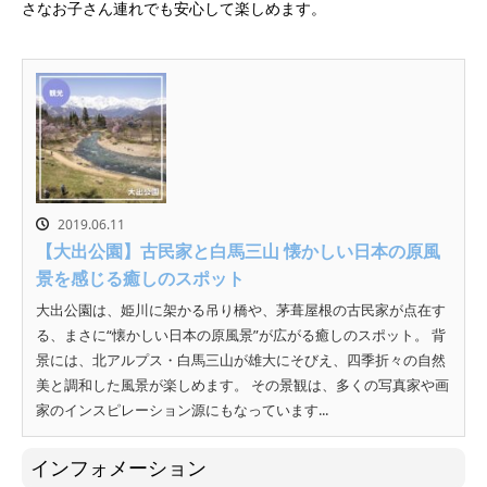
さなお子さん連れでも安心して楽しめます。
2019.06.11
【大出公園】古民家と白馬三山 懐かしい日本の原風
景を感じる癒しのスポット
大出公園は、姫川に架かる吊り橋や、茅葺屋根の古民家が点在す
る、まさに“懐かしい日本の原風景”が広がる癒しのスポット。 背
景には、北アルプス・白馬三山が雄大にそびえ、四季折々の自然
美と調和した風景が楽しめます。 その景観は、多くの写真家や画
家のインスピレーション源にもなっています...
インフォメーション