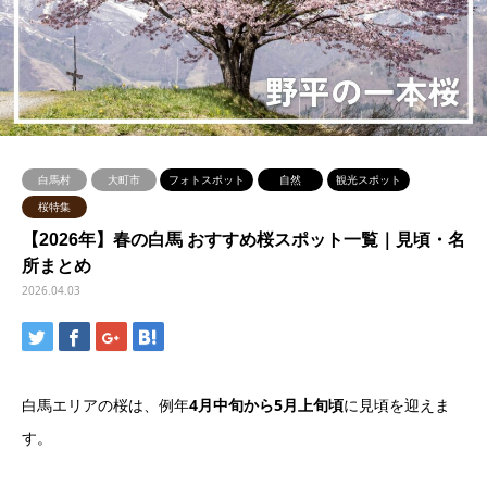
白馬村
大町市
フォトスポット
自然
観光スポット
桜特集
【2026年】春の白馬 おすすめ桜スポット一覧｜見頃・名
所まとめ
2026.04.03
白馬エリアの桜は、例年
4月中旬から5月上旬頃
に見頃を迎えま
す。