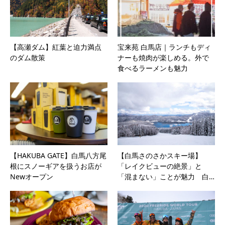
【高瀬ダム】紅葉と迫力満点
宝来苑 白馬店｜ランチもディ
のダム散策
ナーも焼肉が楽しめる。外で
食べるラーメンも魅力
【HAKUBA GATE】白馬八方尾
【白馬さのさかスキー場】
根にスノーギアを扱うお店が
「レイクビューの絶景」と
Newオープン
「混まない」ことが魅力 白…