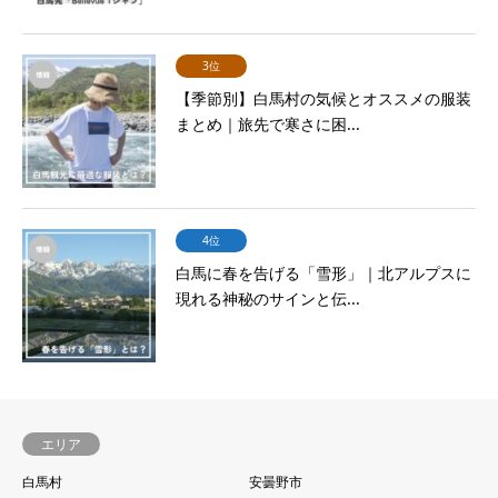
3位
【季節別】白馬村の気候とオススメの服装
まとめ｜旅先で寒さに困...
4位
白馬に春を告げる「雪形」｜北アルプスに
現れる神秘のサインと伝...
エリア
白馬村
安曇野市