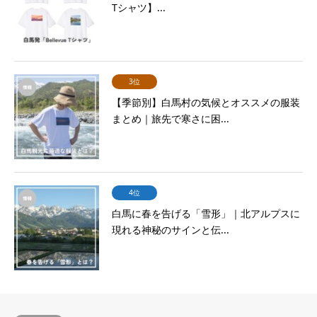
Tシャツ】...
3位
【季節別】白馬村の気候とオススメの服装
まとめ｜旅先で寒さに困...
4位
白馬に春を告げる「雪形」｜北アルプスに
現れる神秘のサインと伝...