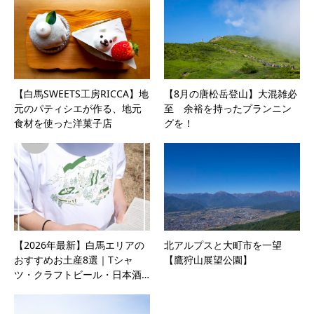
【白馬SWEETS工房RICCA】地
【8月の唐松岳登山】大混雑必
元のパティシエが作る、地元
至 余裕を持ったプランニン
食材を使った洋菓子店
グを！
【2026年最新】白馬エリアの
北アルプスと大町市を一望
おすすめお土産8選｜Tシャ
【鷹狩山展望公園】
ツ・クラフトビール・日本酒…