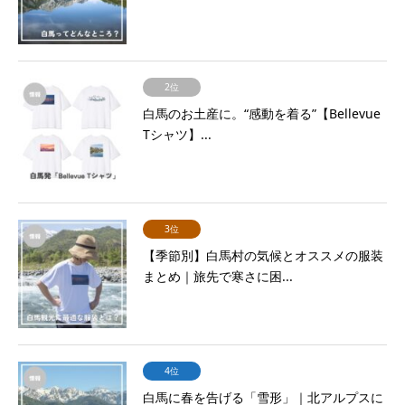
2位
白馬のお土産に。“感動を着る”【Bellevue
Tシャツ】...
3位
【季節別】白馬村の気候とオススメの服装
まとめ｜旅先で寒さに困...
4位
白馬に春を告げる「雪形」｜北アルプスに