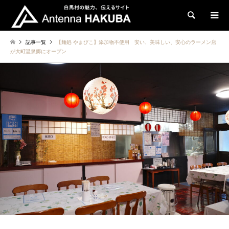
検索
記事一覧
【麺処 やまびこ】添加物不使用 安い、美味しい、安心のラーメン店
が大町温泉郷にオープン