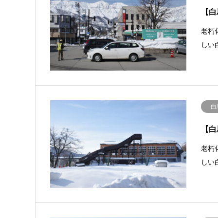
【白
老朽
しい
白
【白
老朽
しい