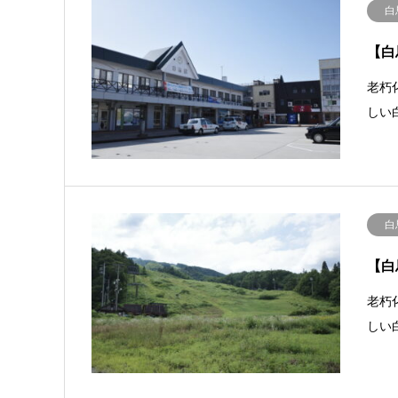
白
【白
老朽
しい
白
【白
老朽
しい