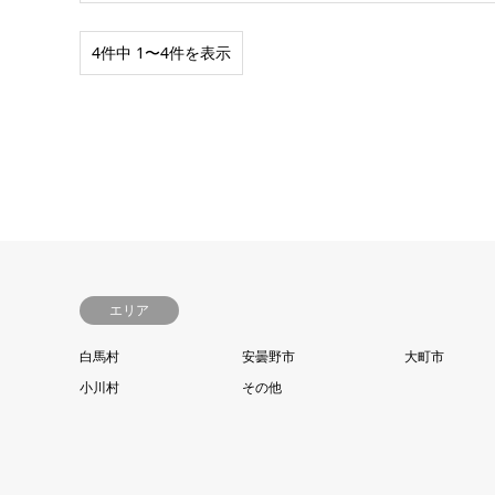
4件中 1〜4件を表示
エリア
白馬村
安曇野市
大町市
小川村
その他