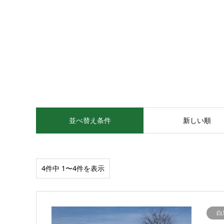
並べ替え条件
新しい順
4件中 1〜4件を表示
白