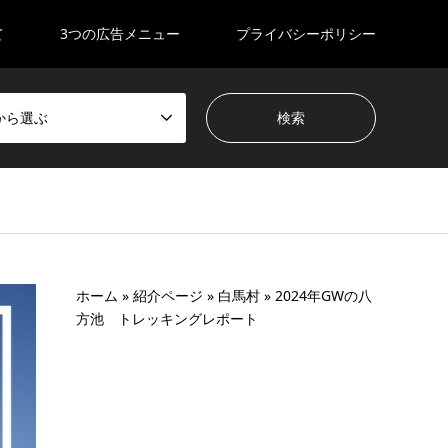
て
3つの広告メニュー
プライバシーポリシー
から選ぶ
ホーム
»
紹介ページ
»
白馬村
»
2024年GWの八
方池 トレッキングレポート