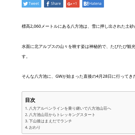
Tweet
Share
+1
Hatena
標高2,060メートルにある八方池は、雪に押し出された土
水面に北アルプスの山々を映す姿は神秘的で、たびたび観
す。
そんな八方池に、GWが始まった直後の4月28日に行って
目次
八方アルペンラインを乗り継いで八方池山荘へ
八方池山荘からトレッキングスタート
下山後はまえだでランチ
おわり