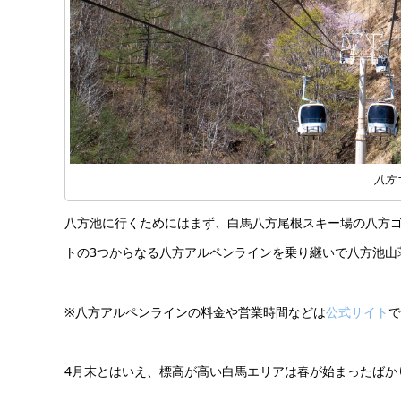
八方
八方池に行くためにはまず、白馬八方尾根スキー場の八方
トの3つからなる八方アルペンラインを乗り継いで八方池山
※八方アルペンラインの料金や営業時間などは
公式サイト
で
4月末とはいえ、標高が高い白馬エリアは春が始まったばか