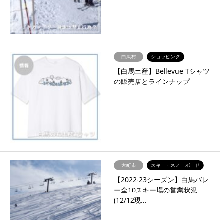
白馬村
ショッピング
【白馬土産】Bellevue Tシャツ
の販売店とラインナップ
大町市
スキー・スノーボード
【2022-23シーズン】白馬バレ
ー全10スキー場の営業状況
(12/12現…