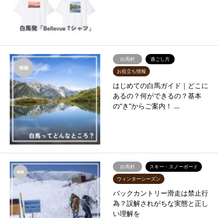
白馬村
過ごし方
お役立ち情報
はじめての白馬ガイド｜どこに
あるの？何ができるの？基本
の“き”からご案内！ …
白馬村
スキー・スノーボード
ウィンターシーズン
バックカントリー滑走は禁止行
為？誤解されがちな実態と正し
い理解を