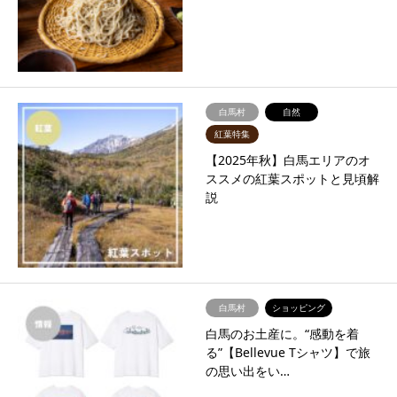
白馬村
自然
紅葉特集
【2025年秋】白馬エリアのオ
ススメの紅葉スポットと見頃解
説
白馬村
ショッピング
白馬のお土産に。“感動を着
る”【Bellevue Tシャツ】で旅
の思い出をい…