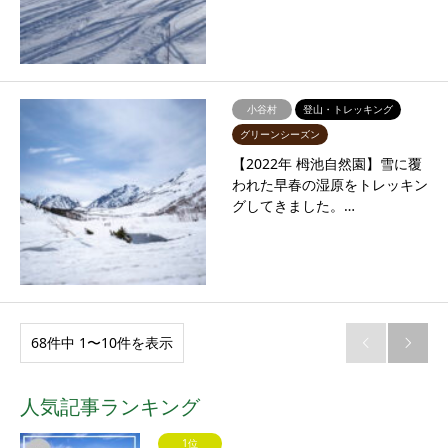
小谷村
登山・トレッキング
グリーンシーズン
【2022年 栂池自然園】雪に覆
われた早春の湿原をトレッキン
グしてきました。…
68件中 1〜10件を表示


人気記事ランキング
1位