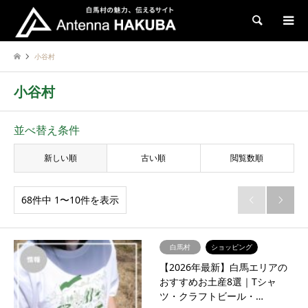
検索
小谷村
小谷村
並べ替え条件
新しい順
古い順
閲覧数順
68件中 1〜10件を表示


白馬村
ショッピング
【2026年最新】白馬エリアの
おすすめお土産8選｜Tシャ
ツ・クラフトビール・…