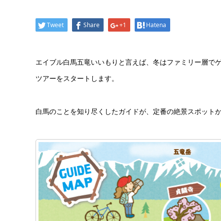
Tweet
Share
+1
Hatena
エイブル白馬五竜いいもりと言えば、冬はファミリー層でゲ
ツアーをスタートします。
白馬のことを知り尽くしたガイドが、定番の絶景スポット