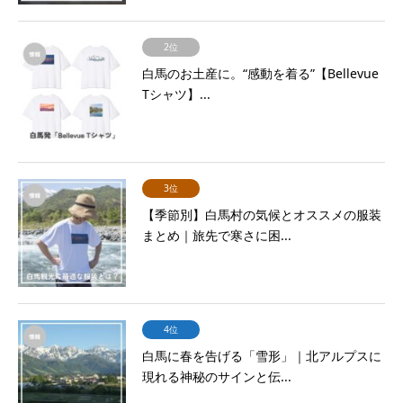
2位
白馬のお土産に。“感動を着る”【Bellevue
Tシャツ】...
3位
【季節別】白馬村の気候とオススメの服装
まとめ｜旅先で寒さに困...
4位
白馬に春を告げる「雪形」｜北アルプスに
現れる神秘のサインと伝...