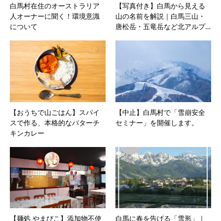
白馬村在住のオーストラリア
【写真付き】白馬から見える
人オーナーに聞く！環境意識
山の名前を解説｜白馬三山・
について
唐松岳・五竜岳など北アルプ…
【おうちで山ごはん】スパイ
【中止】白馬村で「雪崩安全
スで作る、本格的なバターチ
セミナー」を開催します。
キンカレー
【麺処 やまびこ】添加物不使
白馬に春を告げる「雪形」｜