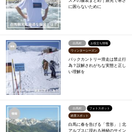
スメの服装まとめ｜旅先で寒さ
に困らないために
白馬村
お役立ち情報
ウィンターシーズン
バックカントリー滑走は禁止行
為？誤解されがちな実態と正し
い理解を
白馬村
フォトスポット
絶景スポット
白馬に春を告げる「雪形」｜北
アルプスに現れる神秘のサイン