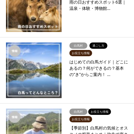
雨の日おすすめスポット6選｜
温泉・体験・博物館…
白馬村
過ごし方
お役立ち情報
はじめての白馬ガイド｜どこに
あるの？何ができるの？基本
の“き”からご案内！ …
白馬村
お役立ち情報
お役立ち情報
【季節別】白馬村の気候とオス