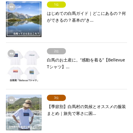
1位
はじめての白馬ガイド｜どこにあるの？何
ができるの？基本の“き...
2位
白馬のお土産に。“感動を着る”【Bellevue
Tシャツ】...
3位
【季節別】白馬村の気候とオススメの服装
まとめ｜旅先で寒さに困...