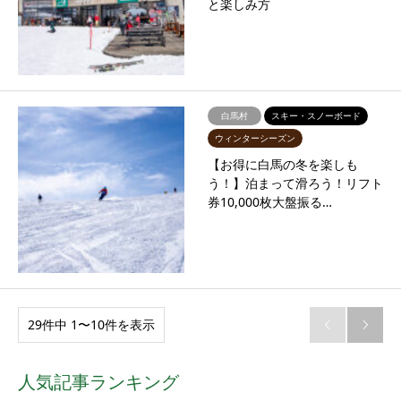
と楽しみ方
白馬村
スキー・スノーボード
ウィンターシーズン
【お得に白馬の冬を楽しも
う！】泊まって滑ろう！リフト
券10,000枚大盤振る…
29件中 1〜10件を表示


人気記事ランキング