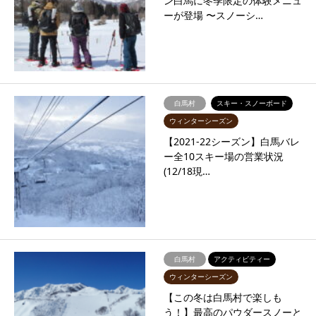
ン白馬に冬季限定の体験メニュ
ーが登場 〜スノーシ…
白馬村
スキー・スノーボード
ウィンターシーズン
【2021-22シーズン】白馬バレ
ー全10スキー場の営業状況
(12/18現…
白馬村
アクティビティー
ウィンターシーズン
【この冬は白馬村で楽しも
う！】最高のパウダースノーと