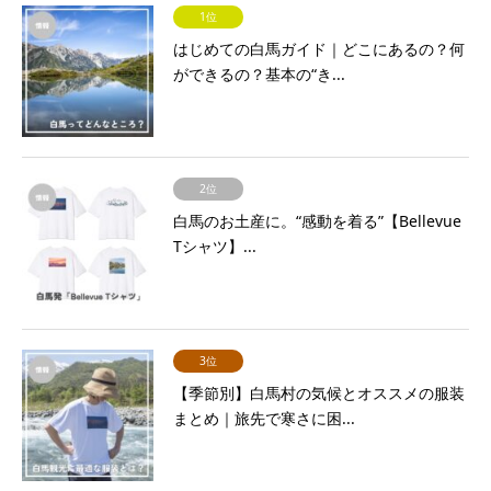
1位
はじめての白馬ガイド｜どこにあるの？何
ができるの？基本の“き...
2位
白馬のお土産に。“感動を着る”【Bellevue
Tシャツ】...
3位
【季節別】白馬村の気候とオススメの服装
まとめ｜旅先で寒さに困...