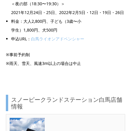
＜夜
の
部
（
18:30
〜
19:30
）
＞
2021
年
12
月
24
日
・
25
日、
2022
年
2
月
5
日
・
12
日
・
19
日
・
26
日
料金：大
人
2,800
円
、
子
ども（
3
歳
〜
小
学
生）
1,800
円
、
犬
500
円
申込
URL
：
白馬ライオンアドベンシャー
※
事前予約制
※
雨天、雪天、風速
3
m
以上の場合は中止
スノーピークランドステーション白馬店舗
情報