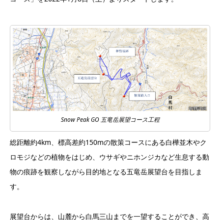
Snow Peak GO 五竜岳展望コース工程
総距離約4km、標高差約150mの散策コースにある白樺並木やク
ロモジなどの植物をはじめ、ウサギやニホンジカなど生息する動
物の痕跡を観察しながら目的地となる五⻯岳展望台を目指しま
す。
展望台からは、山麓から白馬三山までを一望することができ、高