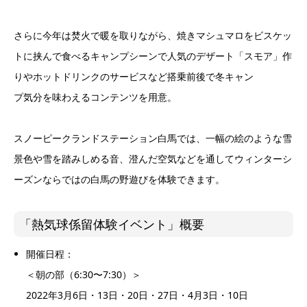
さ
らに今年は
焚火
で
暖
を
取
りながら、
焼
き
マ
シュ
マ
ロをビス
ケ
ッ
トに
挟ん
で
食べ
るキ
ャ
ンプ
シーンで人気のデ
ザ
ート「スモア」作
りやホットドリンクのサービスなど
搭
乗
前後
で冬キ
ャ
ン
プ
気
分
を
味
わ
え
るコンテンツを用
意
。
スノーピークランドステーション白馬で
は、一
幅
の
絵
のような雪
景
色
や雪を
踏
みしめる
音
、
澄ん
だ
空
気などを
通
してウィンターシ
ーズンならではの白馬の
野遊び
を体験できます。
「熱
気
球係留
体験イ
ベ
ント」概要
開催日
程：
＜朝
の
部
（
6:30
〜
7:30
）
＞
2022
年
3
月
6
日
・
13
日
・
20
日
・
27
日
・
4
月
3
日
・
10
日