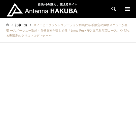
検索
記事一覧
スノーピークランドステーション白馬に冬季限定の体験メニューが登
場 〜スノーシュー散歩・自然探索が楽しめる「Snow Peak GO 五竜岳展望コース」や 聖な
る夜限定のクリスマスディナー〜