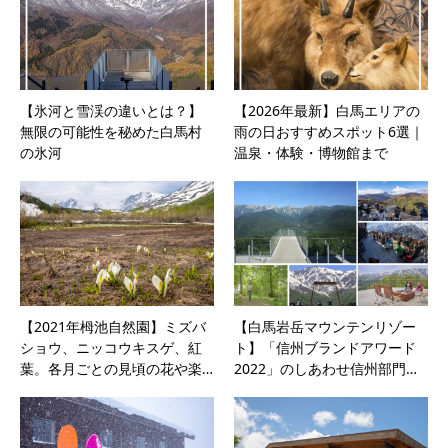
【氷河と雪渓の違いとは？】
【2026年最新】白馬エリアの
無限の可能性を秘めた白馬村
雨の日おすすめスポット6選｜
の氷河
温泉・体験・博物館まで
【2021年栂池自然園】ミズバ
【⽩⾺岩岳マウンテンリゾー
ショウ、ニッコウキスゲ、紅
ト】「信州ブランドアワード
葉。各月ごとの見頃の花や楽…
2022」のしあわせ信州部門…