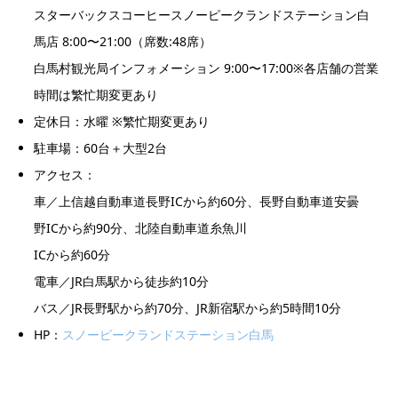
スター
バ
ックス
コーヒー
スノーピークランドステーシ
ョ
ン白
馬
店
8:00
〜
21:00
（
席数
:48
席
）
白馬村観
光局
インフ
ォメ
ーシ
ョ
ン
9:00
〜
17:00
※
各店舗の営業
時間は繁忙期変更あり
定休日
：水曜
※
繁忙期
変
更
あり
駐
車
場：
60
台
＋大型
2
台
アクセス
：
車
／上信越
自動車道
⻑野
IC
から約
60
分
、
⻑野
自動車道
安
曇
野
IC
から約
90
分
、
北陸
自動車道
糸魚川
IC
から約
60
分
電車
／
JR
白馬
駅
から
徒
歩約
10
分
バ
ス
／
JR
⻑野駅
から約
70
分
、
JR
新宿駅
から約
5
時
間
10
分
HP
：
スノーピークランドステーシ
ョ
ン白馬