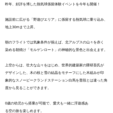
昨
年、
好評
を
博
した
熱
気
球係留
体験イ
ベ
ントを今年も開催
！
施
設前
に
広
がる「
野遊び
エリア」に
係留
する
熱
気
球
に
乗り
込
み、
地
上
30
m
まで
上昇
。
朝
のフライトでは気
象条件
が
揃
えば
、
北
アルプスの山
々
を
赤く
染
める
朝焼
け「モルゲンロート」
の
神
秘的な景
色
と
出会え
ます。
上空
からは、
壮大
な山
々
をはじ
め、世界的
建築家
の
隈研吾氏
が
デ
ザ
インした、木の
枝
と雪の
結晶
をモチーフにした木
組
みが
印
象
的なスノーピークランドステーション白馬
を
普段
とは
違
った
角
度
から見ることができます。
0
歳
の
幼児
から
搭
乗が
可能
で、
愛犬
も一
緒
に
浮遊
感あ
る
空
の
旅
を
楽しめます。