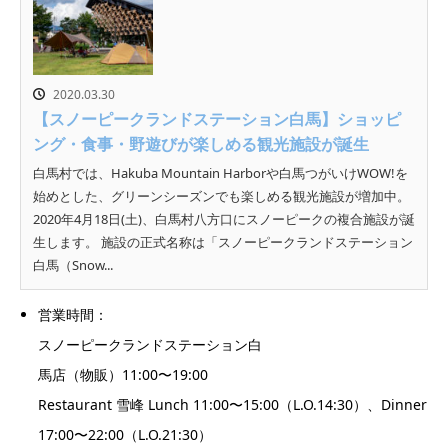
2020.03.30
【スノーピークランドステーション白馬】ショッピ
ング・食事・野遊びが楽しめる観光施設が誕生
白馬村では、Hakuba Mountain Harborや白馬つがいけWOW!を
始めとした、グリーンシーズンでも楽しめる観光施設が増加中。
2020年4月18日(土)、白馬村八方口にスノーピークの複合施設が誕
生します。 施設の正式名称は「スノーピークランドステーション
白馬（Snow...
営業
時
間：
スノーピークランドステーシ
ョ
ン白
馬
店
（物
販
）
11:00
〜
19:00
Restaurant
雪
峰
Lunch 11:00
〜
15:00
（
L.O.14:30
）、
Dinner
17:00
〜
22:00
（
L.O.21:30
）