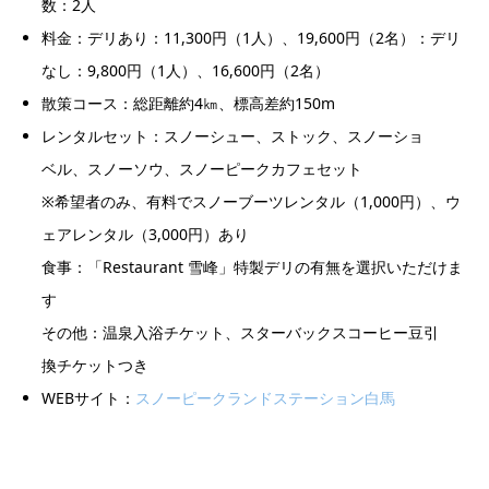
数：
2
人
料金：
デリあり
：
11,300
円
（
1
人）、
19,600
円
（
2
名
）：デリ
なし：9,800円（1人）、16,600円（2名）
散策コース
：
総距離約
4
㎞
、標高差約
150
m
レンタルセット
：
スノーシュー、ストック、スノーシ
ョ
ベ
ル、スノー
ソ
ウ、スノーピークカフェセット
※
希望者のみ、有料でスノーブーツレンタル（
1,000
円）、ウ
ェアレンタル（
3,000
円）あり
食事：
「
Restaurant
雪
峰
」
特
製デリの
有無
を
選択
いただけま
す
そ
の
他：温泉入浴
チ
ケ
ット、スター
バ
ックスコーヒー
豆引
換
チ
ケ
ットつき
WEBサイト：
スノーピークランドステーション白馬