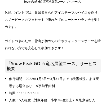
Snow Peak GO 五竜岳展望コース（イメージ）
休憩ポイントでは、参加者自らがアイステーブルやイスを作り、
スノーピークカフェセットで淹れたてのコーヒーやランチを楽し
めます。
ガイドつきのため、雪山が初めての方やウィンタースポーツを嗜
われない方でも安心して参加できます！
「
Snow Peak GO
五⻯岳展望コース」サービス
概要
催
行期間：
2022
年
1
月
8
日
〜
3
月
31
日まで（
積
雪
状況
により変
動する
場
合あり）
※
事前予約制
時
間：
11:00
〜
15:00
人
数：
5
人
程度
（
対象
年
齢：小学
3
年生
以上
）
※
最少催行人