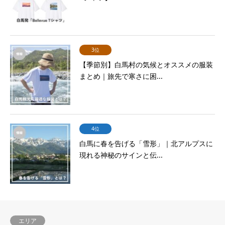
3位
【季節別】白馬村の気候とオススメの服装
まとめ｜旅先で寒さに困...
4位
白馬に春を告げる「雪形」｜北アルプスに
現れる神秘のサインと伝...
エリア