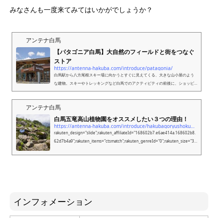
みなさんも一度来てみてはいかがでしょうか？
アンテナ白馬
【パタゴニア白馬】大自然のフィールドと街をつなぐ
ストア
https://antenna-hakuba.com/introduce/patagonia/
白馬駅から八方尾根スキー場に向かうとすぐに見えてくる、大きな山小屋のよう
な建物。スキーやトレッキングなど白馬でのアクティビティの前後に、ショッピ
ングしたことがある方も多いのではないでしょうか。白馬ならではの特徴がある
「パタゴニア白馬ストア」をご紹介します。パタゴニア白馬パタゴニア白馬スト
アンテナ白馬
アは、2013年12月にオープン。品揃えは、新作だけでなくアウトレット製品も扱
っています。冬シーズンは、国内はもちろん海外からのお客さんもたくさん訪れ
白馬五竜高山植物園をオススメしたい３つの理由！
ます。今回は、店長の波多野仁晴（にばる）さんにお話を聞いてきまし...
https://antenna-hakuba.com/introduce/hakubagoryushokubutsuen/
rakuten_design="slide";rakuten_affiliateId="168602b7.e6ae414a.168602b8.
62d7b4a9";rakuten_items="ctsmatch";rakuten_genreId="0";rakuten_size="30
0x160";rakuten_target="_blank";rakuten_theme="gray";rakuten_border="off";
rakuten_auto_mode="on";rakuten_genre_title="off";rakuten_recommend="o
n";rakuten_ts="1561854575026";山の上でしか見ることができない、貴重な高
山植物が楽しめる「白馬...
インフォメーション