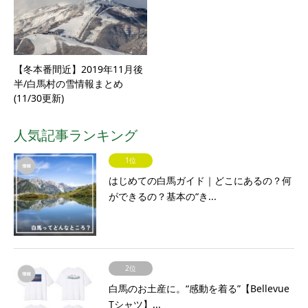
【冬本番間近】2019年11月後
半/白馬村の雪情報まとめ
(11/30更新)
人気記事ランキング
1位
はじめての白馬ガイド｜どこにあるの？何
ができるの？基本の“き...
2位
白馬のお土産に。“感動を着る”【Bellevue
Tシャツ】...