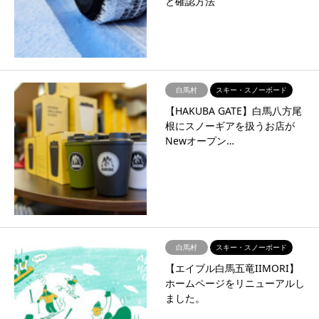
と確認方法
白馬村
スキー・スノーボード
【HAKUBA GATE】白馬八方尾
根にスノーギアを扱うお店が
Newオープン…
白馬村
スキー・スノーボード
【エイブル白馬五竜IIMORI】
ホームページをリニューアルし
ました。