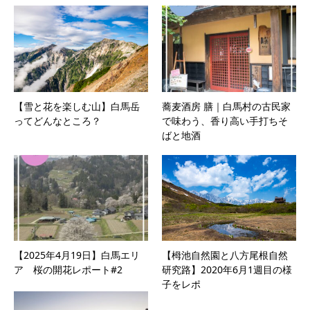
【雪と花を楽しむ山】白馬岳
蕎麦酒房 膳｜白馬村の古民家
ってどんなところ？
で味わう、香り高い手打ちそ
ばと地酒
【2025年4月19日】白馬エリ
【栂池自然園と八方尾根自然
ア 桜の開花レポート#2
研究路】2020年6月1週目の様
子をレポ