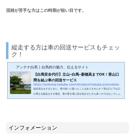
混雑が苦手な方はこの時期が狙い目です。
縦走する方は車の回送サービスもチェッ
ク！
アンテナ白馬 | 白馬村の魅力、伝えるサイト
【白馬安全代行】立山~白馬~新穂高までOK！登山口
間を結ぶ車の回送サービス
https://antenna-hakuba.com/introduce/hakuba-anzendaiko
縦走登山をするときに、車の扱いに困ったことはありませんか？登山口と下山口
が異なる縦走をする場合、車の置き場に頭を悩ませた方も多いのではないでしょ
うか。登山口までタクシーで戻るか、バスを使用するなど、方法はいくつかあり
ますが、登山用具の準備だけでも大変なのに、交通手段のリサーチにたくさん時
間を割くのは大変ですよね。北アルプス山麓の街・白馬村には、便利な回送サー
ビスがあります。 白馬安全代行登山口から下山口までの回送サービスを行ってい
る「白馬安全代行」。事前に手続きを済ませれば、車を目的の場...
インフォメーション