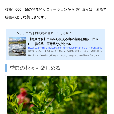
標高1,000m超の開放的なロケーションから望む山々は、まるで
絵画のような美しさです。
アンテナ白馬 | 白馬村の魅力、伝えるサイト
【写真付き】白馬から見える山の名前を解説｜白馬三
山・唐松岳・五竜岳など北アル...
https://antenna-hakuba.com/introduce/names-of-mountains
長野県・白馬村。世界中の旅人を惹きつける国際山岳リゾートには、標高3,000m
級の北アルプスの山々が壁のようにそびえ、息をのむような景色が広がります。
でも、その壮大な山の名前をあなたはいくつ言えるでしょうか？今回は、白馬村
から見える代表的な山々を中心に、大町市や安曇野市から望める北アルプスの名
季節の花々も楽しめる
峰も合わせて写真付きでご紹介します。記事の後半では、それぞれの山をベスト
アングルで見られるスポットもまとめているので、最後までチェックしてみてく
ださい。旅先での「この山、何て名前だっけ？」というモヤモヤを解消...