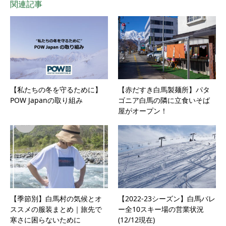
関連記事
【私たちの冬を守るために】
【赤だすき白馬製麺所】パタ
POW Japanの取り組み
ゴニア白馬の隣に立食いそば
屋がオープン！
【季節別】白馬村の気候とオ
【2022-23シーズン】白馬バレ
ススメの服装まとめ｜旅先で
ー全10スキー場の営業状況
寒さに困らないために
(12/12現在)