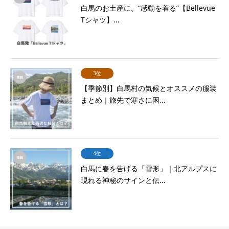
白馬のお土産に。“感動を着る”【Bellevue
Tシャツ】...
3位
【季節別】白馬村の気候とオススメの服装
まとめ｜旅先で寒さに困...
4位
白馬に春を告げる「雪形」｜北アルプスに
現れる神秘のサインと伝...