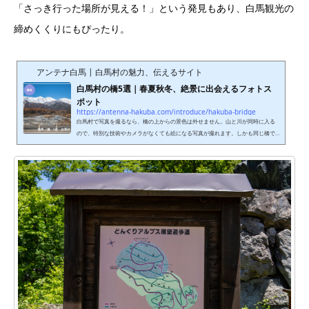
「さっき行った場所が見える！」という発見もあり、白馬観光の
締めくくりにもぴったり。
アンテナ白馬 | 白馬村の魅力、伝えるサイト
白馬村の橋5選｜春夏秋冬、絶景に出会えるフォトス
ポット
https://antenna-hakuba.com/introduce/hakuba-bridge
白馬村で写真を撮るなら、橋の上からの景色は外せません。山と川が同時に入る
ので、特別な技術やカメラがなくても絵になる写真が撮れます。しかも同じ橋で
も、春夏秋冬でまったく違う顔を見せてくれる。今回は、白馬村の橋の中から特
におすすめの5つをご紹介します。白馬大橋｜大迫力の北アルプス、白馬を代表す
るビュースポット 白馬大橋から望む白馬三山と松川｜白馬村（撮影時期：11月上
旬）白馬三山を一番ダイナミックに楽しめる「白馬大橋」は、白馬村を代表する
フォトスポットです。昭和62年には「日本の道100選」に選出。春は雪...