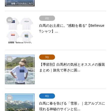
2位
白馬のお土産に。“感動を着る”【Bellevue
Tシャツ】...
3位
【季節別】白馬村の気候とオススメの服装
まとめ｜旅先で寒さに困...
4位
白馬に春を告げる「雪形」｜北アルプスに
現れる神秘のサインと伝...