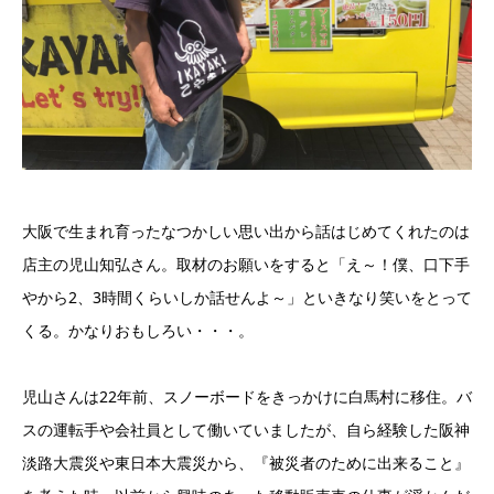
大阪で生まれ育ったなつかしい思い出から話はじめてくれたのは
店主の児山知弘さん。取材のお願いをすると「え～！僕、口下手
やから2、3時間くらいしか話せんよ～」といきなり笑いをとって
くる。かなりおもしろい・・・。
児山さんは22年前、スノーボードをきっかけに白馬村に移住。バ
スの運転手や会社員として働いていましたが、自ら経験した阪神
淡路大震災や東日本大震災から、『被災者のために出来ること』