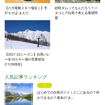
【八方尾根スキー場近く】手
砂防ダムってなんだろう？パ
打ちそば まえだ
タゴニア白馬で考える環境問
題
【2021-22シーズン】白馬バレ
ー全10スキー場の営業状況
(11/26現在)
人気記事ランキング
1位
はじめての白馬ガイド｜どこにあるの？何
ができるの？基本の“き...