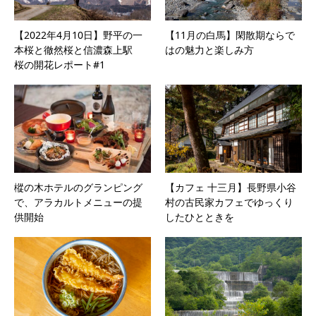
【2022年4月10日】野平の一
【11月の白馬】閑散期ならで
本桜と徹然桜と信濃森上駅
はの魅力と楽しみ方
桜の開花レポート#1
樅の木ホテルのグランピング
【カフェ 十三月】長野県小谷
で、アラカルトメニューの提
村の古民家カフェでゆっくり
供開始
したひとときを